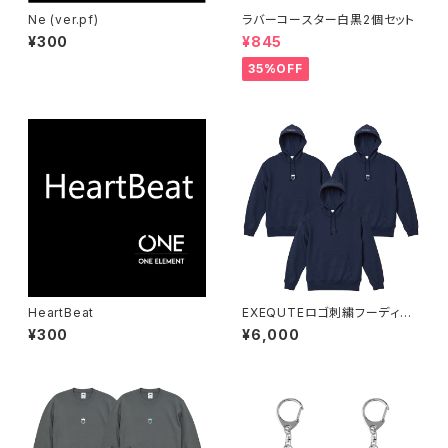
Ne (ver.pf)
ラバーコースター白黒2個セット
¥300
¥845
35%OFF
HeartBeat
EXEQUTEロゴ刺繍フーディイ
ンディゴ
¥300
¥6,000