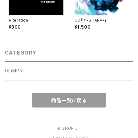
Alteration
CD「♯-SHARP-」
¥300
¥1,500
CATEGORY
DL(MP3)
商品一覧に戻る
© SHOP JT