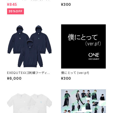
¥845
¥300
35%OFF
EXEQUTEロゴ刺繍フーディイ
僕にとって (ver.pf)
ンディゴ
¥6,000
¥300